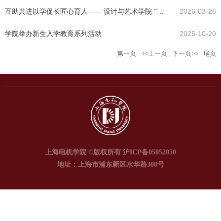
聘仪式
互助共进以学促长匠心育人—— 设计与艺术学院 “小
2026-03-26
海鸥” 高数与...
学院举办新生入学教育系列活动
2025-10-20
第一页
<<上一页
下一页>>
尾页
上海电机学院 ©版权所有 沪ICP备05052050
地址：上海市浦东新区水华路300号