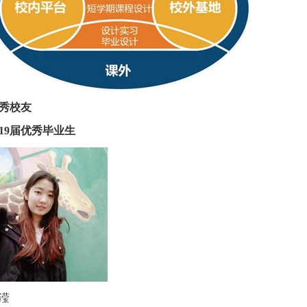
秀校友
019届优秀毕业生
滢