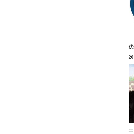
优
2
王