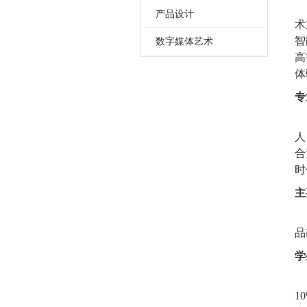
产品设计
术
智
数字媒体艺术
高
体
专
人
合
时
主
品
学
1