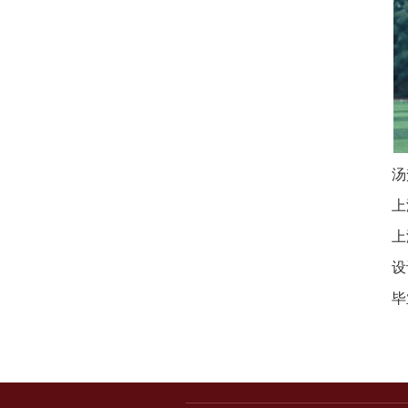
汤
上
上
设
毕