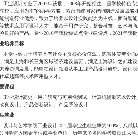
工业设计专业于
2007
年获批，
2008
年开始招生，是学校特色专
立校，应用为本”的办学方略，紧密围绕国家智能制造发展战略
能制造行业优势，致力于培养以设计实践能力为主线，面向智能
等技术应用型设计人才，能基于用户研究，整合科技、艺术与商
验良好的产品。专业
2016
年获校级试点专业建设点，
2021
年获批
业培养目标
本专业致力于培养具有社会主义核心价值观，德智体美劳全面
，满足上海和长三角区域经济建设需要，满足上海设计之都建设
素养协调发展，能够在设计领域从事工业产品设计研究、设计表
代卓越高等技术应用型人才。
要课程
工业设计简史、用户研究与可用性测试、计算机辅助艺术设计
改良设计、产品创新设计、产品系统设计
生就业
设计与艺术学院工业设计
202
1
届毕业生就业率为
100%
，八成以
0%
同学进入国企单位或事业单位。
历年来
多名同学考取浙江大学