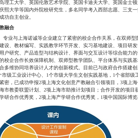
岛理工大学、英国伦敦艺术学院、英国卡迪夫大学、英国金士顿
庆熙大学等国内外院校研究生，多名同学考入西部志愿、三支一
成功自主创业。
教融合
专业与上海诺诚等企业建立了紧密的校企合作关系，在双师型
建设、教材编写、实践教学环节开发、实习基地建设、项目研发
用户研究、产品造型与结构设计、界面与交互设计等综合能力的
的校企合作长效保障机制、双师型教学团队、平台体系与实践基
合多维协同培养设计人才的创新模式。目前已与政府合作搭建创
个市级工业设计中心、
1
个市级大学生文创实践基地，
1
个省部级
紧密，已成功申报
2
项上海文化创意产教融合引领项目，
3
项上海
海市教委联盟计划、
2
项上海市助推计划项目；合作开发的项目
学研合作优秀奖，
2
项上海产学研合作优秀奖，
1
项中国国际博览