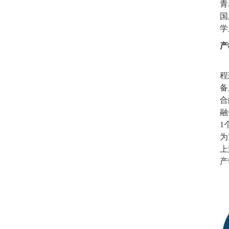
青
国
学
产
程
备
合
融
1
为
上
产